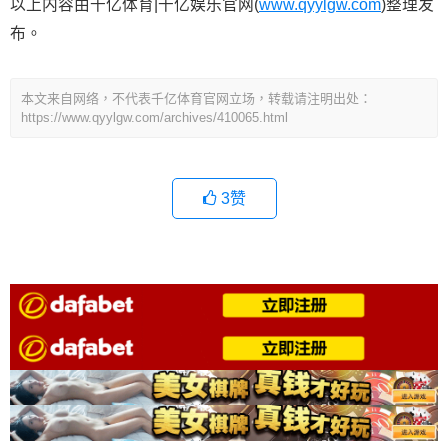
以上内容由千亿体育|千亿娱乐官网(
www.qyylgw.com
)整理发
布。
本文来自网络，不代表千亿体育官网立场，转载请注明出处：
https://www.qyylgw.com/archives/410065.html
3
赞