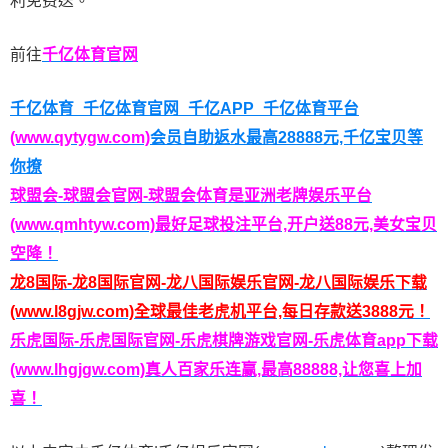
利免费送。
前往
千亿体育
官网
千亿体育_千亿体育官网_千亿APP_千亿体育平台
(www.qytygw.com)
会员自助返水最高28888元,千亿宝贝等
你撩
球盟会-球盟会官网-球盟会体育是亚洲老牌娱乐平台
(www.qmhtyw.com)最好足球投注平台,开户送88元,美女宝贝
空降！
龙8国际-龙8国际官网-龙八国际娱乐官网-龙八国际娱乐下载
(www.l8gjw.com)全球最佳老虎机平台,每日存款送3888元！
乐虎国际-乐虎国际官网-乐虎棋牌游戏官网-乐虎体育app下载
(www.lhgjgw.com)真人百家乐连赢,最高88888,让您喜上加
喜！