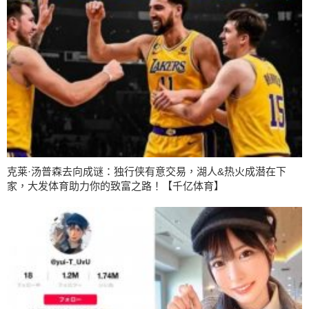
克莱·汤普森去向成谜：独行侠有意交易，湖人&热火成潜在下
家，大发体育助力你的致富之路！【千亿体育】