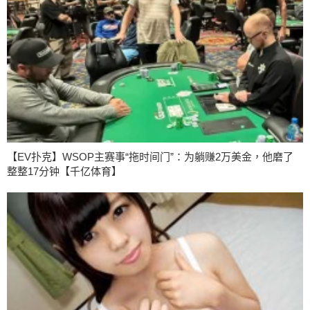
【EV扑克】WSOP主赛事“拖时间门”：为躺赚2万美金，他磨了
整整17分钟【千亿体育】