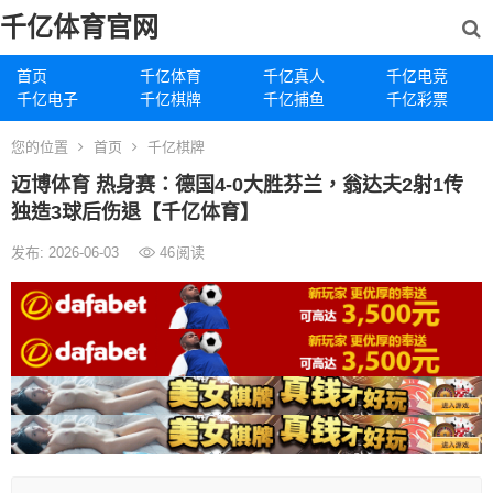
千亿体育官网
首页
千亿体育
千亿真人
千亿电竞
千亿电子
千亿棋牌
千亿捕鱼
千亿彩票
您的位置
首页
千亿棋牌
迈博体育 热身赛：德国4-0大胜芬兰，翁达夫2射1传
独造3球后伤退【千亿体育】
发布: 2026-06-03
46
阅读