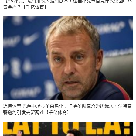
【EV扑克】没有解说、没有剧本，这档扑克节目凭什么杀回CBS
黄金档？【千亿体育】
迈博体育 巴萨中场竞争白热化：卡萨多彻底沦为边缘人，沙特高
薪邀约引发去留两难【千亿体育】