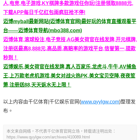
人,电竞,电子游戏,KY棋牌多款游戏任你玩!注册领取8888元,
下载APP每日千亿红包雨疯狂抢不停!
迈博myball最新网站|迈博体育官网|最好玩的体育直播观看平
台——迈博体育导航(mbo388.com)
迈博体育,滚球投注,电子竞技,AG美女荷官在线发牌,开元棋牌,
注册送最高8,888元,高品质,高赔率的游戏平台,信誉第一,提款
秒到！
迈博娱乐,美女荷官在线发牌,真人百家乐,龙虎斗,牛牛,AV捕鱼
王,上万款老虎机游戏,美女对战火热PK,美女宝贝空降,夜夜笙
箫,注册送88,天天返水无上限！
以上内容由千亿体育|千亿娱乐官网(
www.qyylgw.com
)整理发
布。
本文来自网络，不代表千亿体育官网立场，转载请注明出处：
https://www.qyylgw.com/archives/410089.html