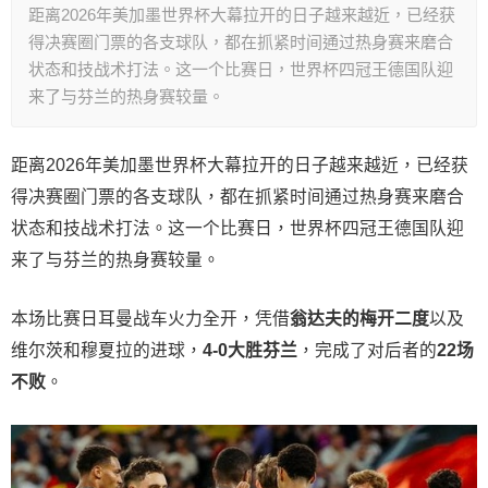
距离2026年美加墨世界杯大幕拉开的日子越来越近，已经获
得决赛圈门票的各支球队，都在抓紧时间通过热身赛来磨合
状态和技战术打法。这一个比赛日，世界杯四冠王德国队迎
来了与芬兰的热身赛较量。
距离2026年美加墨世界杯大幕拉开的日子越来越近，已经获
得决赛圈门票的各支球队，都在抓紧时间通过热身赛来磨合
状态和技战术打法。这一个比赛日，世界杯四冠王德国队迎
来了与芬兰的热身赛较量。
本场比赛日耳曼战车火力全开，凭借
翁达夫的梅开二度
以及
维尔茨和穆夏拉的进球，
4-0大胜芬兰
，完成了对后者的
22场
不败
。