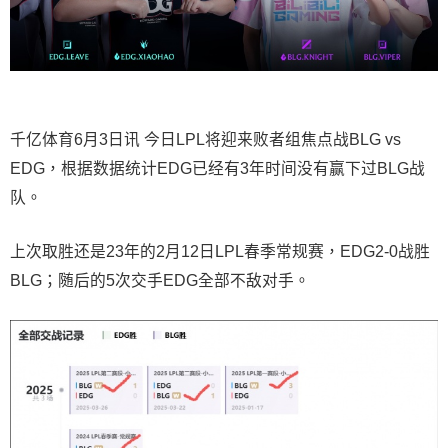
千亿体育6月3日讯 今日LPL将迎来败者组焦点战BLG vs
EDG，根据数据统计EDG已经有3年时间没有赢下过BLG战
队。
上次取胜还是23年的2月12日LPL春季常规赛，EDG2-0战胜
BLG；随后的5次交手EDG全部不敌对手。