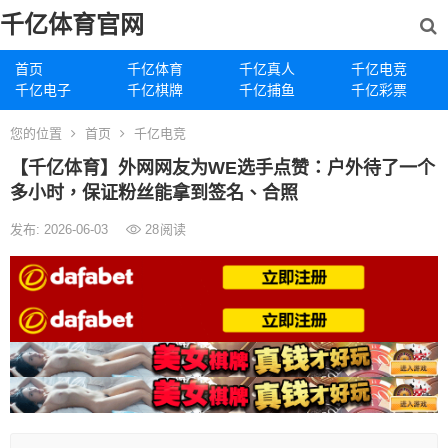
千亿体育官网
首页
千亿体育
千亿真人
千亿电竞
千亿电子
千亿棋牌
千亿捕鱼
千亿彩票
您的位置
首页
千亿电竞
【千亿体育】外网网友为WE选手点赞：户外待了一个
多小时，保证粉丝能拿到签名、合照
发布: 2026-06-03
28
阅读