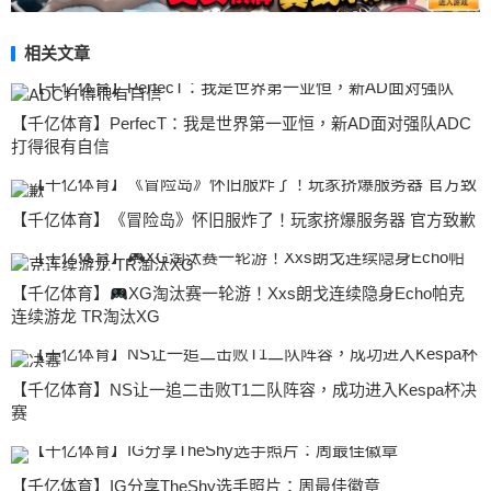
相关文章
【千亿体育】PerfecT：我是世界第一亚恒，新AD面对强队ADC
打得很有自信
【千亿体育】《冒险岛》怀旧服炸了！玩家挤爆服务器 官方致歉
【千亿体育】
XG淘汰赛一轮游！Xxs朗戈连续隐身Echo帕克
连续游龙 TR淘汰XG
【千亿体育】NS让一追二击败T1二队阵容，成功进入Kespa杯决
赛
【千亿体育】IG分享TheShy选手照片：周最佳徽章