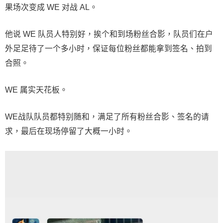
果场次变成 WE 对战 AL。
他说 WE 队员人特别好，挨个和到场粉丝合影，队员们在户
外足足待了一个多小时，保证每位粉丝都能拿到签名、拍到
合照。
WE 属实天花板。
WE战队队员都特别随和，满足了所有粉丝合影、签名的请
求，最后在现场停留了大概一小时。