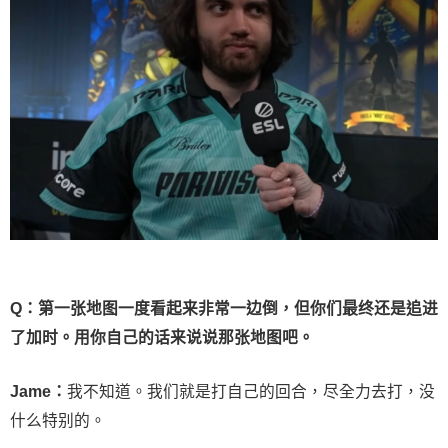
Q：第一张地图一度看起来非常一边倒，但你们最终还是追进
了加时。用你自己的话来说说那张地图吧。
Jame：
我不知道。我们就是打自己的回合，尽全力去打，没
什么特别的。