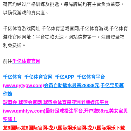
荷官均经过严格训练及挑选，每局牌局均有主管负责监察，
以确保游戏的真实度。
千亿体育游戏网址,千亿体育游戏官网,千亿体育游戏,千亿体育
游戏官网网址：平台提款火速，网站信誉第一，注册登录福
利免费送。
前往
千亿体育
官网
千亿体育_千亿体育官网_千亿APP_千亿体育平台
(www.qytygw.com)
会员自助返水最高28888元,千亿宝贝等
你撩
球盟会-球盟会官网-球盟会体育是亚洲老牌娱乐平台
(www.qmhtyw.com)最好足球投注平台,开户送88元,美女宝贝
空降！
龙8国际-龙8国际官网-龙八国际娱乐官网-龙八国际娱乐下载