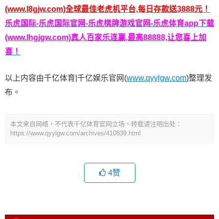
(www.l8gjw.com)全球最佳老虎机平台,每日存款送3888元！
乐虎国际-乐虎国际官网-乐虎棋牌游戏官网-乐虎体育app下载
(www.lhgjgw.com)真人百家乐连赢,最高88888,让您喜上加
喜！
以上内容由千亿体育|千亿娱乐官网(
www.qyylgw.com
)整理发
布。
本文来自网络，不代表千亿体育官网立场，转载请注明出处：
https://www.qyylgw.com/archives/410839.html
4
赞