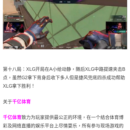
第十八局：XLG开局在A小给动静，随后XLG中路提速夹击B
点，虽然G2拿下背身后收下多人但是捷风兜底四杀成功帮助
XLG拿下胜利！
关于
千亿体育
千亿体育
致力为玩家提供最公正的环境，在一个结合体育博
彩及网络直播的娱乐平台上尽情耍乐，所有参与现场游戏的