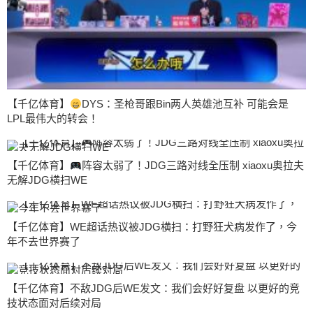
【千亿体育】
DYS：圣枪哥跟Bin两人英雄池互补 可能会是
LPL最伟大的转会！
【千亿体育】
阵容太弱了！JDG三路对线全压制 xiaoxu奥拉夫
无解JDG横扫WE
【千亿体育】WE超话热议被JDG横扫：打野狂犬病发作了，今
年不去世界赛了
【千亿体育】不敌JDG后WE发文：我们会好好复盘 以更好的竞
技状态面对后续对局