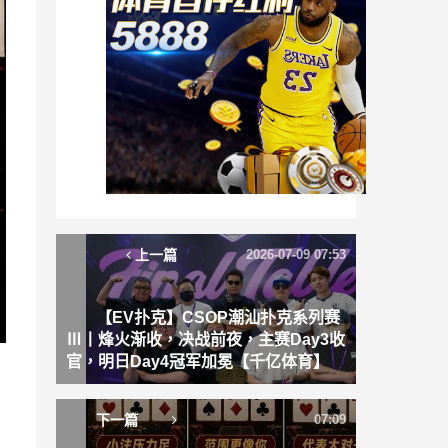
上一篇
2026-07-09 07:53
【EV扑克】CSOP潮汕扑克系列赛
Ⅲ丨烽火渐收，决战前夜，主赛Day3收
官，明日Day4冠军加冕【千亿体育】
下一篇
07:09