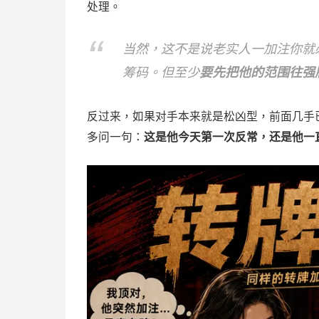
处理。
当然，这不是说老实人一加注你就
筹码。但至少
要先把他的范围往强
反过来，如果对手本来就是松凶型，前面几手
多问一句：
这是他今天第一次反常，还是他一