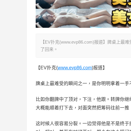
【EV扑克(www.evp86.com)报道】
了回来。
【EV扑克(
www.evp86.com
)报道】
牌桌上最难受的瞬间之一，是你明明拿着一手
比如你翻牌中了顶对，下注，他跟。转牌你继
大概能顺着打下去，对面突然把筹码往前一推
这时候人很容易分裂。一边觉得他是不是终于