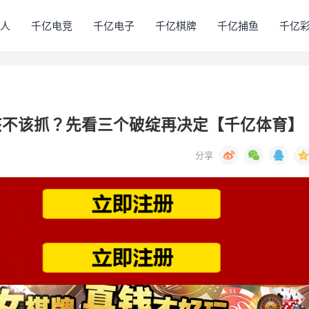
人
千亿电竞
千亿电子
千亿棋牌
千亿捕鱼
千亿
该不该抓？先看三个破绽再决定【千亿体育】