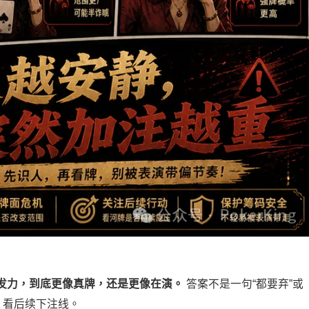
发力，到底更像真牌，还是更像在演。
答案不是一句“都要弃”或
、看后续下注线。