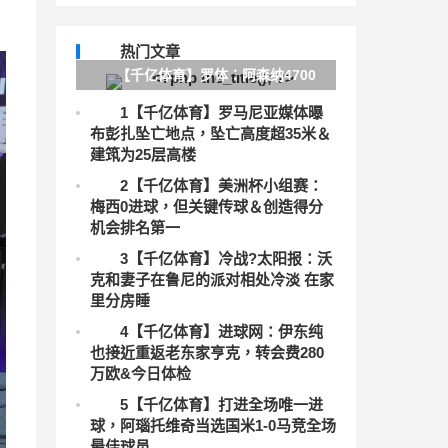
热门文章
【千亿体育】罗体：阿森纳4700
万欧报价卡拉菲奥里，遭博洛尼亚拒绝
1
【千亿体育】罗马尼亚媒体曝
布彭扎坠亡地点，坠亡高度超35米＆
建筑为25层高楼
2
【千亿体育】美洲杯小组赛：
梅西0进球，但关键传球＆创造得分
机会排名第一
3
【千亿体育】冷战?太阳报：沃
克和妻子在鲁尼的派对相处冷淡 在家
里分房睡
4
【千亿体育】进球网：伊东纯
也接近重返老东家亨克，转会费280
万欧&今日体检
5
【千亿体育】打进全场唯一进
球，阿瑙托维奇当选国米1-0马竞全场
最佳球员