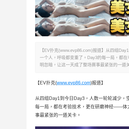
【EV扑克(www.evp86.com)报道】从四
一个人，呼吸都变重了。Day3的每一局，都
明忽暗，让这一天成了整场赛事最紧张的一道
【EV扑克(
www.evp86.com
)报道】
从四组Day1到今日Day3，人数一轮轮减少
每一局，都在考验技术，更在研磨神经——体
事最紧张的一道关卡。