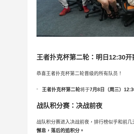
王者扑克杯第二轮：明日12:30开
恭喜王者扑克杯第二轮晋级的所有队员！
王者扑克杯第二轮
将于
7月8日（周三）12:3
战队积分赛：决战前夜
战队积分赛进入决战前夜，排行榜似乎和前几
懈怠，落后的追积分。