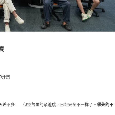
赛
0
开赛
天差不多——但空气里的紧迫感，已经完全不一样了。
领先的不