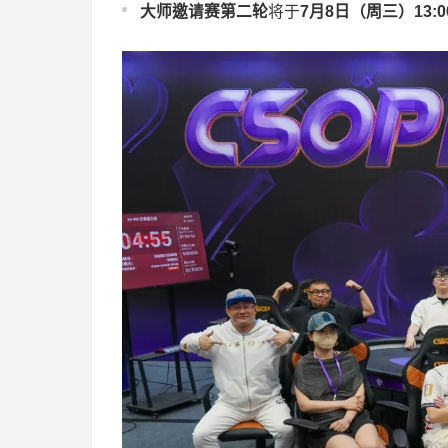
大师邀请赛第二轮
将于
7月8日（周三）13:0