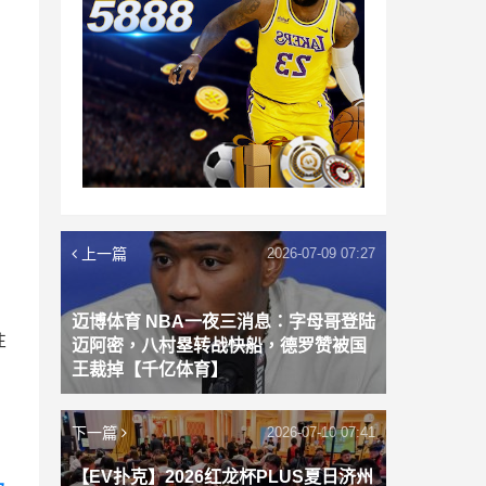
上一篇
2026-07-09 07:27
迈博体育 NBA一夜三消息：字母哥登陆
注
迈阿密，八村塁转战快船，德罗赞被国
王裁掉【千亿体育】
下一篇
2026-07-10 07:41
【EV扑克】2026红龙杯PLUS夏日济州