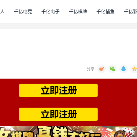
人
千亿电竞
千亿电子
千亿棋牌
千亿捕鱼
千亿