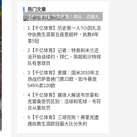
热门文章
【千亿体育】伤势严重！体坛：武磊大
概率无缘战日本+足协杯决赛 基本赛季
1
【千亿体育】历史第一人?小因扎吉
夺执教生涯第五座意超杯，执教8年
报销
拿5冠
2
【千亿体育】记者：特奥和米兰还
没开始谈续约，拜仁、英超和沙特球
队有意球员
3
【千亿体育】意媒：国米2010年主
场战巴萨普通门票22欧，如今暴涨
545%卖120欧
4
【千亿体育】媒体人解读韦世豪和
克雷桑受罚区别：活球和死球，韦符
合从重处罚
5
【千亿体育】三球完败！弗里克遭
遇执教生涯欧冠最大比分失利