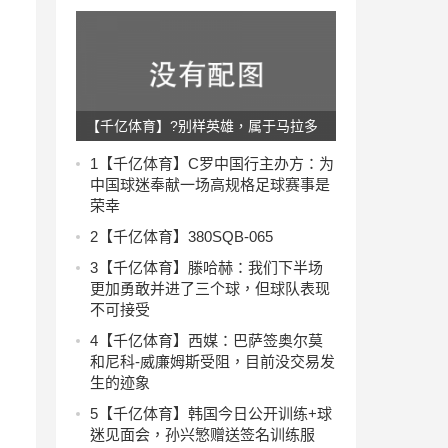
【千亿体育】?别样英雄，属于马拉多
纳的1986年世界杯
1
【千亿体育】C罗中国行主办方：为
中国球迷奉献一场高规格足球赛事是
荣幸
2
【千亿体育】380SQB-065
3
【千亿体育】滕哈赫：我们下半场
更加勇敢并进了三个球，但球队表现
不可接受
4
【千亿体育】西媒：巴萨签奥尔莫
和尼科-威廉姆斯受阻，目前没交易发
生的迹象
5
【千亿体育】韩国今日公开训练+球
迷见面会，孙兴慜赠送签名训练服