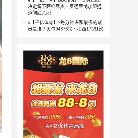
决定留下萨维尼奥，罗德里戈加盟通
道彻底关闭
5
【千亿体育】?每分钟进账最多的球
员是谁？贝尔94676镑、梅西17381镑