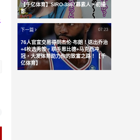
【千亿体育】SIRO-3867募素人、初撮
影
让
下一篇
07:23
76人官宣交易得到杰伦·布朗！送出乔治
+4枚选秀签，联手恩比德+马克西冲
冠，大发体育助力你的致富之路！【千
亿体育】