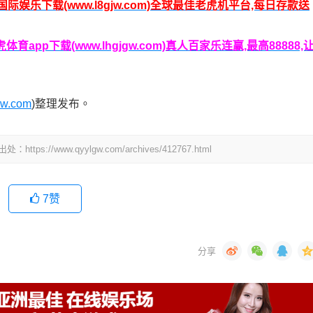
娱乐下载(www.l8gjw.com)全球最佳老虎机平台,每日存款送
pp下载(www.lhgjgw.com)真人百家乐连赢,最高88888,
gw.com
)整理发布。
www.qyylgw.com/archives/412767.html
7
赞