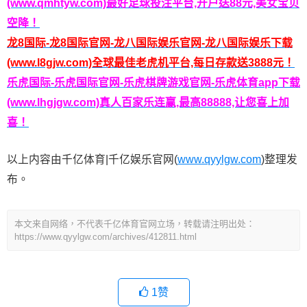
(www.qmhtyw.com)最好足球投注平台,开户送88元,美女宝贝
空降！
龙8国际-龙8国际官网-龙八国际娱乐官网-龙八国际娱乐下载
(www.l8gjw.com)全球最佳老虎机平台,每日存款送3888元！
乐虎国际-乐虎国际官网-乐虎棋牌游戏官网-乐虎体育app下载
(www.lhgjgw.com)真人百家乐连赢,最高88888,让您喜上加
喜！
以上内容由千亿体育|千亿娱乐官网(
www.qyylgw.com
)整理发
布。
本文来自网络，不代表千亿体育官网立场，转载请注明出处：
https://www.qyylgw.com/archives/412811.html
1
赞