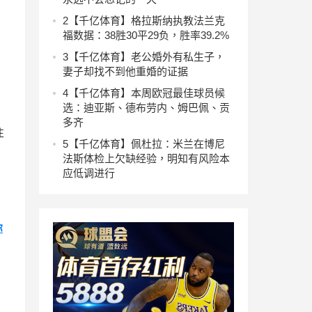
2
【千亿体育】格拉斯纳执教法兰克
福数据：38胜30平29负，胜率39.2%
3
【千亿体育】老公婚外有私生子，
妻子却找不到他重婚的证据
4
【千亿体育】本周欧冠最佳球员候
选：迪亚斯、德布劳内、姆巴佩、贡
多齐
注
5
【千亿体育】佩杜拉：米兰在博尼
法斯体检上欠缺经验，明知有风险本
应低调进行
你