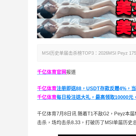
MSI历史单届击杀榜TOP3：2026MSI Peyz 175（
千亿体育官网
报道
千亿体育
注册即送88，
USDT存款反赠4%，当
千亿体育
每日投注送大礼，最高领取10000元
千亿体育7月8日讯 随着T1不敌G2，Peyz本届
击杀，场均击杀8.33，打破历了MSI单届历