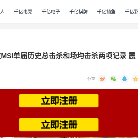
人
千亿电竞
千亿电子
千亿棋牌
千亿捕鱼
千亿
破MSI单届历史总击杀和场均击杀两项记录 震