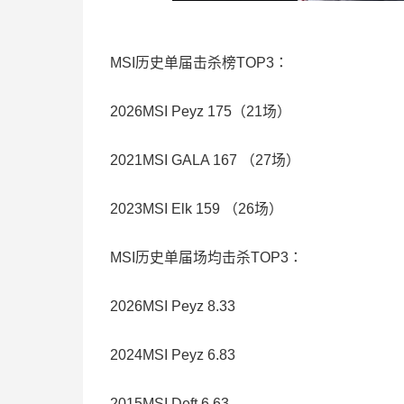
MSI历史单届击杀榜TOP3：
2026MSI Peyz 175（21场）
2021MSI GALA 167 （27场）
2023MSI Elk 159 （26场）
MSI历史单届场均击杀TOP3：
2026MSI Peyz 8.33
2024MSI Peyz 6.83
2015MSI Deft 6.63