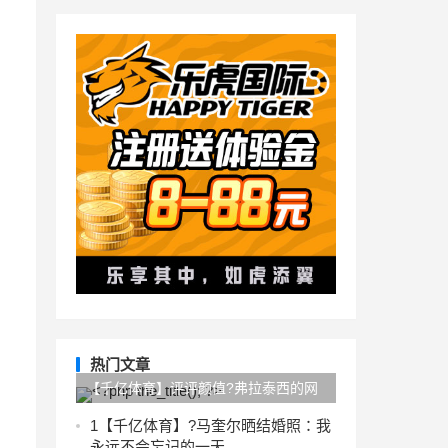
热门文章
【千亿体育】评评颜值?弗拉泰西的网
红妹妹ins超10万粉，准备出道当明星
1
【千亿体育】?马奎尔晒结婚照：我
永远不会忘记的一天