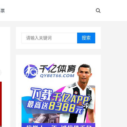
彩票
搜索