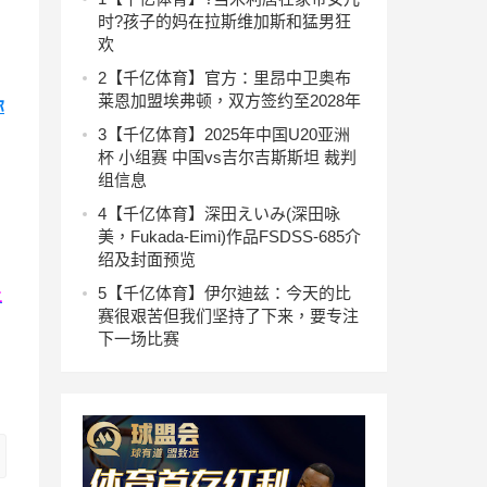
时?孩子的妈在拉斯维加斯和猛男狂
欢
2
【千亿体育】官方：里昂中卫奥布
莱恩加盟埃弗顿，双方签约至2028年
你
3
【千亿体育】2025年中国U20亚洲
杯 小组赛 中国vs吉尔吉斯斯坦 裁判
组信息
4
【千亿体育】深田えいみ(深田咏
美，Fukada-Eimi)作品FSDSS-685介
绍及封面预览
5
【千亿体育】伊尔迪兹：今天的比
让
赛很艰苦但我们坚持了下来，要专注
下一场比赛