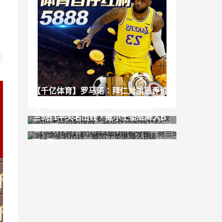
【千亿体育】罗马诺：拜仁对凯恩评价
很高但未与热刺接触，球员在热刺很开
【千亿体育】欧国联A级D组积分榜：荷
心
兰5胜1平头名出线，威尔士垫底降入B
上一篇
2022-09-25 09:45
级
下一篇
09:43