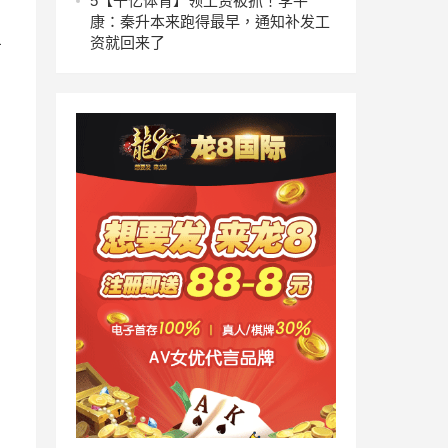
5
【千亿体育】领工资被抓！李平
康：秦升本来跑得最早，通知补发工
资就回来了
可