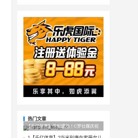
热门文章
【千亿体育】传射建功！C罗社媒庆祝
胜利：取得三连胜，我们渴望更多
1
【千亿体育】?当米利唐在家带女儿