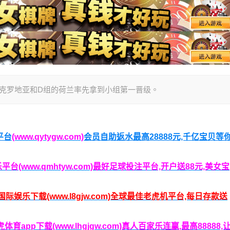
的克罗地亚和D组的荷兰率先拿到小组第一晋级。
平台
(www.qytygw.com)
会员自助返水最高28888元,千亿宝贝等
(www.qmhtyw.com)最好足球投注平台,开户送88元,美女宝
娱乐下载(www.l8gjw.com)全球最佳老虎机平台,每日存款送
pp下载(www.lhgjgw.com)真人百家乐连赢,最高88888,