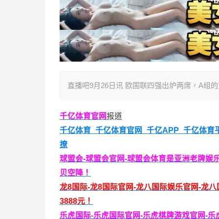
直播吧9月26日讯 欧国联四强出炉两席，A组
千亿体育官网
报道
千亿体育_千亿体育官网_千亿APP_千亿体育
撩
球盟会-球盟会官网-球盟会体育是亚洲老牌娱乐平台
贝空降！
龙8国际-龙8国际官网-龙八国际娱乐官网-龙八国际
3888元！
乐虎国际-乐虎国际官网-乐虎棋牌游戏官网-乐虎体育a