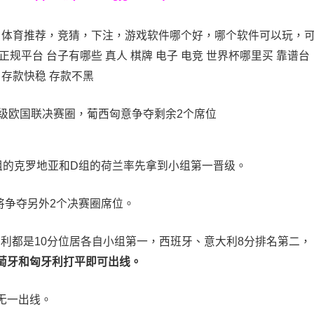
，体育推荐，竞猜，下注，游戏软件哪个好，哪个软件可以玩，
规平台 台子有哪些 真人 棋牌 电子 电竞 世界杯哪里买 靠谱台
 存款快稳 存款不黑
A组的克罗地亚和D组的荷兰率先拿到小组第一晋级。
将争夺另外2个决赛圈席位。
利都是10分位居各自小组第一，西班牙、意大利8分排名第二，
萄牙和匈牙利打平即可出线。
无一出线。