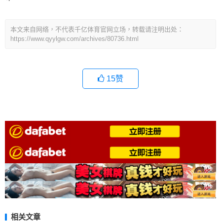
本文来自网络，不代表千亿体育官网立场，转载请注明出处：
https://www.qyylgw.com/archives/80736.html
15
赞
相关文章