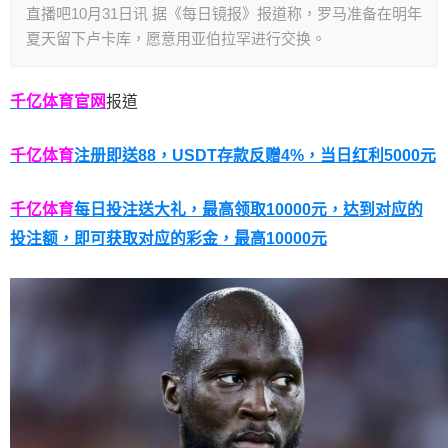
直播吧10月31日讯 据《每日镜报》报道称，罗马准备在明年
夏天留下卢卡库，愿意用亚伯拉罕进行交换。
千亿体育官网
报道
千亿体育
注册即送88，
USDT存款反赠4%，当日红利5000元
千亿体育
每日投注送大礼，最高领取10000元，达到对应的
投注额，即可获取对应的彩金，最高10000元