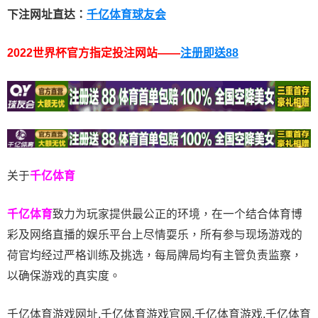
下注网址直达：
千亿体育球友会
2022世界杯官方指定投注网站——
注册即送88
关于
千亿体育
千亿体育
致力为玩家提供最公正的环境，在一个结合体育博
彩及网络直播的娱乐平台上尽情耍乐，所有参与现场游戏的
荷官均经过严格训练及挑选，每局牌局均有主管负责监察，
以确保游戏的真实度。
千亿体育游戏网址,千亿体育游戏官网,千亿体育游戏,千亿体育