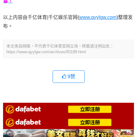
喜！
以上内容由千亿体育|千亿娱乐官网(
www.qyylgw.com
)整理发
布。
本文来自网络，不代表千亿体育官网立场，转载请注明出处：
https://www.qyylgw.com/archives/83199.html
9
赞