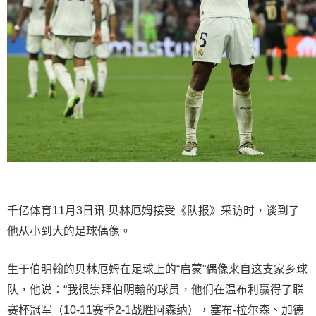
千亿体育11月3日讯 贝林厄姆接受《队报》采访时，谈到了
他从小到大的足球偶像。
生于伯明翰的贝林厄姆在足球上的“启蒙”偶像来自这支家乡球
队，他说：“我很崇拜伯明翰的球员，他们在温布利赢得了联
赛杯冠军（10-11赛季2-1战胜阿森纳），塞布-拉尔森、加德