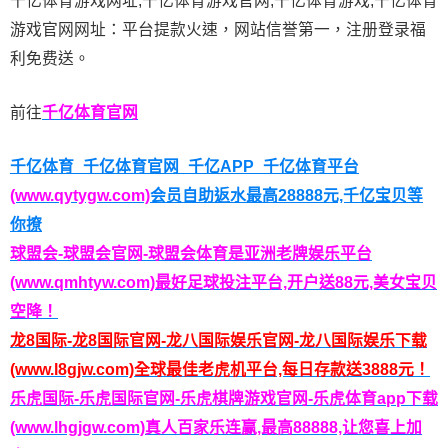
千亿体育游戏网址,千亿体育游戏官网,千亿体育游戏,千亿体育
游戏官网网址：平台提款火速，网站信誉第一，注册登录福
利免费送。
前往
千亿体育
官网
千亿体育_千亿体育官网_千亿APP_千亿体育平台
(www.qytygw.com)
会员自助返水最高28888元,千亿宝贝等
你撩
球盟会-球盟会官网-球盟会体育是亚洲老牌娱乐平台
(www.qmhtyw.com)最好足球投注平台,开户送88元,美女宝贝
空降！
龙8国际-龙8国际官网-龙八国际娱乐官网-龙八国际娱乐下载
(www.l8gjw.com)全球最佳老虎机平台,每日存款送3888元！
乐虎国际-乐虎国际官网-乐虎棋牌游戏官网-乐虎体育app下载
(www.lhgjgw.com)真人百家乐连赢,最高88888,让您喜上加