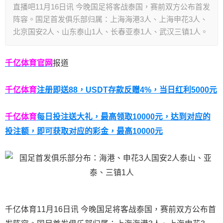
直播吧11月16日讯 今晚国足将客战泰国，赛前双方公布首发
阵容。国足首发俱乐部归属：上海海港3人、上海申花3人、
北京国安2人、山东泰山1人、长春亚泰1人、武汉三镇1人。
千亿体育官网
报道
千亿体育
注册即送88，
USDT存款反赠4%，当日红利5000元
千亿体育
每日投注送大礼，最高领取10000元，达到对应的
投注额，即可获取对应的彩金，最高10000元
千亿体育11月16日讯 今晚国足将客战泰国，赛前双方公布首