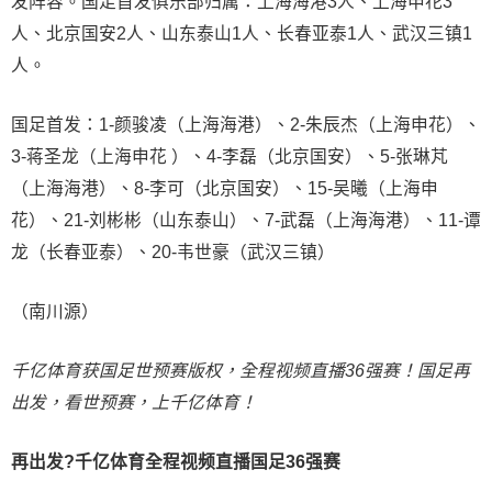
发阵容。国足首发俱乐部归属：上海海港3人、上海申花3
人、北京国安2人、山东泰山1人、长春亚泰1人、武汉三镇1
人。
国足首发：1-颜骏凌（上海海港）、2-朱辰杰（上海申花）、
3-蒋圣龙（上海申花 ）、4-李磊（北京国安）、5-张琳芃
（上海海港）、8-李可（北京国安）、15-吴曦（上海申
花）、21-刘彬彬（山东泰山）、7-武磊（上海海港）、11-谭
龙（长春亚泰）、20-韦世豪（武汉三镇）
（南川源）
千亿体育获国足世预赛版权，全程视频直播36强赛！国足再
出发，看世预赛，上千亿体育！
再出发?千亿体育全程视频直播国足36强赛