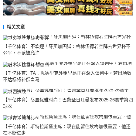
相关文章
【千亿体育】不欢迎！牙买加国脚：格林伍德若空降去世界杯不
公平，不该被允许
【千亿体育】TA：恩德里克外租里昂正在深入谈判中，若出场数
不达标将补偿皇马
【千亿体育】尽显优雅时尚！巴黎圣日耳曼发布2025-26赛季第四
球衣
【千亿体育】斯特拉斯堡主席：现在能留住埃梅加很重要，他还
在不断进步