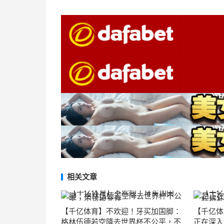
相关文章
【千亿体育】不欢迎！牙买加国脚：
【千亿体
格林伍德若空降去世界杯不公平，不
正在深入