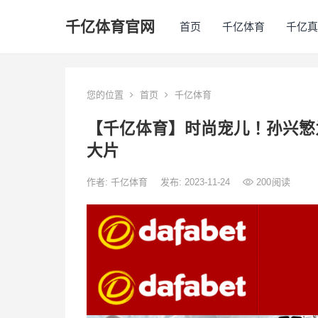
千亿体育官网
首页
千亿体育
千亿真
您的位置
首页
千亿体育
【千亿体育】时尚宠儿！孙兴慜为奢
大片
作者:
千亿体育
发布: 2023-11-24
200
阅读