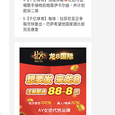
唱歌手接吻后炮轰伊卡尔迪，并计划
起诉二弟
5
【千亿体育】每体：拉菲尼亚正争
取尽快复出，巴萨希望他国家德比前
完全康复
大