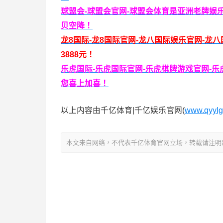
球盟会-球盟会官网-球盟会体育是亚洲老牌娱乐平台
贝空降！
龙8国际-龙8国际官网-龙八国际娱乐官网-龙八国际
3888元！
乐虎国际-乐虎国际官网-乐虎棋牌游戏官网-乐虎体育a
您喜上加喜！
以上内容由千亿体育|千亿娱乐官网(
www.qyyl
本文来自网络，不代表千亿体育官网立场，转载请注明出处：https://