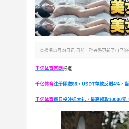
直播吧11月24日讯 日前，孙兴慜更新了自己的社
千亿体育官网
报道
千亿体育
注册即送88，
USDT存款反赠4%，当
千亿体育
每日投注送大礼，最高领取10000元