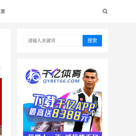
彩票
搜索