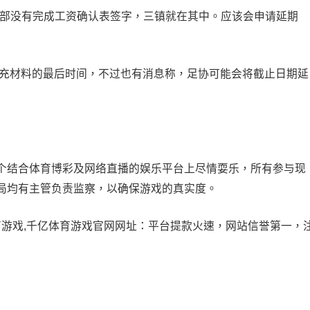
乐部没有完成工资确认表签字，三镇就在其中。应该会申请延期
补充材料的最后时间，不过也有消息称，足协可能会将截止日期延
个结合体育博彩及网络直播的娱乐平台上尽情耍乐，所有参与现
局均有主管负责监察，以确保游戏的真实度。
育游戏,千亿体育游戏官网网址：平台提款火速，网站信誉第一，