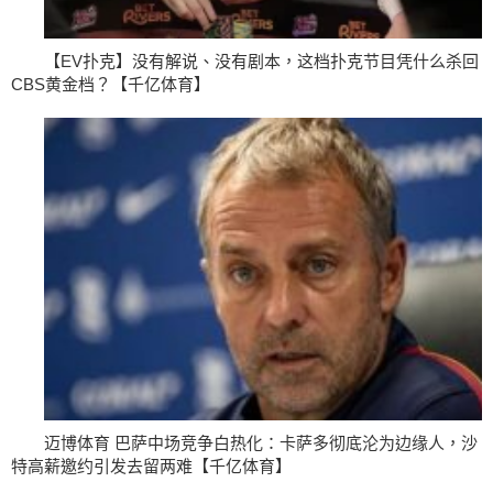
【EV扑克】没有解说、没有剧本，这档扑克节目凭什么杀回
CBS黄金档？【千亿体育】
迈博体育 巴萨中场竞争白热化：卡萨多彻底沦为边缘人，沙
特高薪邀约引发去留两难【千亿体育】