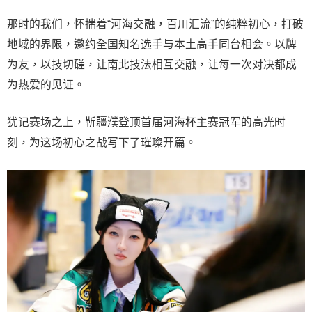
那时的我们，怀揣着“河海交融，百川汇流”的纯粹初心，打破
地域的界限，邀约全国知名选手与本土高手同台相会。以牌
为友，以技切磋，让南北技法相互交融，让每一次对决都成
为热爱的见证。
犹记赛场之上，靳疆濮登顶首届河海杯主赛冠军的高光时
刻，为这场初心之战写下了璀璨开篇。