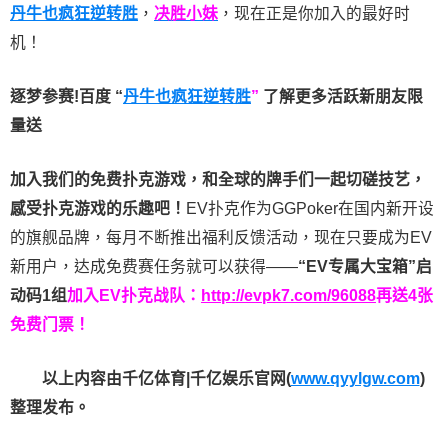
丹牛也疯狂逆转胜
，
决胜小妹
，现在正是你加入的最好时
机！
逐梦参赛!百度 “
丹牛也疯狂逆转胜
”
了解更多
活跃新朋友限
量送
加入我们的免费扑克游戏，和全球的牌手们一起切磋技艺，
感受扑克游戏的乐趣吧！
EV扑克作为GGPoker在国内新开设
的旗舰品牌，每月不断推出福利反馈活动，现在只要成为EV
新用户，达成免费赛任务就可以获得——
“EV专属大宝箱”启
动码1组
加入EV扑克战队：
http://evpk7.com/96088
再送4张
免费门票！
以上内容由千亿体育|千亿娱乐官网(
www.qyylgw.com
)
整理发布。