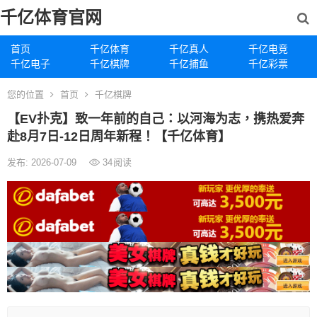
千亿体育官网
首页
千亿体育
千亿真人
千亿电竞
千亿电子
千亿棋牌
千亿捕鱼
千亿彩票
您的位置
首页
千亿棋牌
【EV扑克】致一年前的自己：以河海为志，携热爱奔
赴8月7日-12日周年新程！【千亿体育】
发布: 2026-07-09
34
阅读