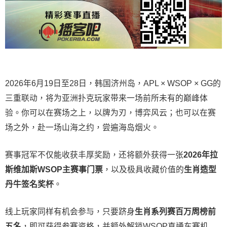
2026年6月19日至28日，韩国济州岛，APL × WSOP × GG的
三重联动，将为亚洲扑克玩家带来一场前所未有的巅峰体
验。
你可以在赛场之上，以牌为刃，博弈风云；也可以在赛
场之外，赴一场山海之约，尝遍海岛烟火。
赛事冠军不仅能收获丰厚奖励，还将额外获得一张
2026
年拉
斯维加斯
WSOP
主赛事门票
，以及极具收藏价值的
生肖造型
丹牛签名奖杯
。
线上玩家同样有机会参与，只要跻身
生肖系列赛百万周榜前
五名
，即可获得参赛资格，并额外解锁WSOP直通车赛机