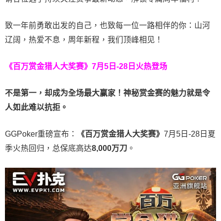
致一年前勇敢出发的自己，也致每一位一路相伴的你：山河
辽阔，热爱不息，周年新程，我们顶峰相见！
《百万赏金猎人大奖赛》
7月5日-28日火热登场
不是第一，却成为全场最大赢家！神秘赏金赛的魅力就是令
人如此难以抗拒。
GGPoker重磅宣布：
《百万赏金猎人大奖赛》
7月5日-28日夏
季火热回归，总保底高达
8,000
万刀
。