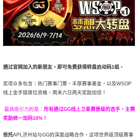
通过官网加入的新朋友，即可免费获得转盘启动码
1
组
。
奖项众多包含：热门赛事门票、丰厚赛事基金，以及WSOP
线上金手链席位资格，
周末六日两天奖励加倍！
最具吸引力的是：
所有通过
GG
线上卫星赛晋级的选手，主赛
奖励统一加码
10%
！
依托
APL济州站与GG的深度战略合作，这项世界级顶级赛事