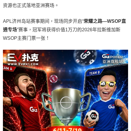
资源也正式落地亚洲赛场。
APL济州岛站赛事期间，现场同步开启“
荣耀之路
—WSOP
直
通专场
”赛事，冠军将获得价值1万刀的2026年拉斯维加斯
WSOP主赛门票一张！