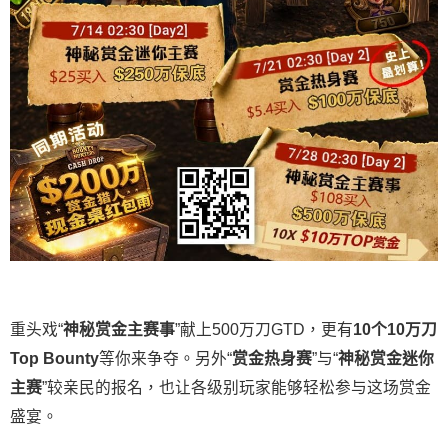
重头戏“
神秘赏金主赛事
”献上500万刀GTD，更有
10
个
10
万刀
Top Bounty
等你来争夺。另外“
赏金热身赛
”与“
神秘赏金迷你
主赛
”较亲民的报名，也让各级别玩家能够轻松参与这场赏金
盛宴。