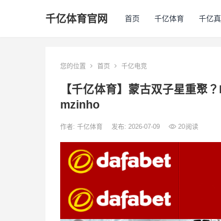
千亿体育官网
首页
千亿体育
千亿真
您的位置
首页
千亿电竞
【千亿体育】蒙古双子星重聚？HLT
mzinho
作者:
千亿体育
发布: 2026-07-09
20
阅读