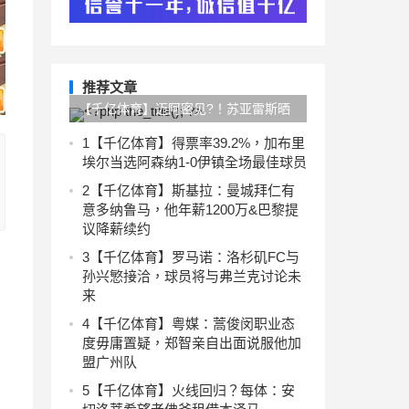
推荐文章
【千亿体育】迈阿密见?！苏亚雷斯晒
照庆祝戴帽，梅西点赞
1
【千亿体育】得票率39.2%，加布里
埃尔当选阿森纳1-0伊镇全场最佳球员
2
【千亿体育】斯基拉：曼城拜仁有
意多纳鲁马，他年薪1200万&巴黎提
议降薪续约
3
【千亿体育】罗马诺：洛杉矶FC与
孙兴慜接洽，球员将与弗兰克讨论未
来
4
【千亿体育】粤媒：蒿俊闵职业态
度毋庸置疑，郑智亲自出面说服他加
盟广州队
5
【千亿体育】火线回归？每体：安