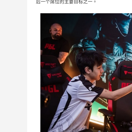
后一个席位的主要目标之一。