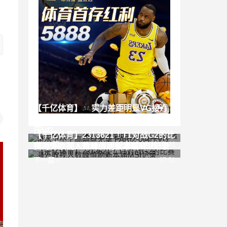
【千亿体育】
实力差距明显VG接连
被堵泉水下不了高翻盘无望 PARI2-0碾
压VG
【千亿体育】2313621！T1对战G2的比
上一篇
2026-07-09 07:41
赛海外收视人数峰值刷新本届MSI记录
下一篇
07:51