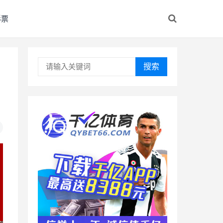
彩票
搜索