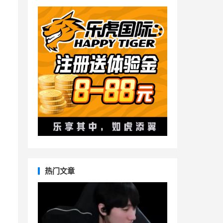
，
热门文章