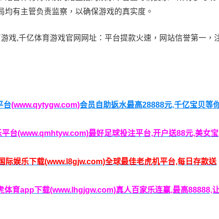
局均有主管负责监察，以确保游戏的真实度。
育游戏,千亿体育游戏官网网址：平台提款火速，网站信誉第一，
平台
(www.qytygw.com)
会员自助返水最高28888元,千亿宝贝等
(www.qmhtyw.com)最好足球投注平台,开户送88元,美女宝
娱乐下载(www.l8gjw.com)全球最佳老虎机平台,每日存款送
pp下载(www.lhgjgw.com)真人百家乐连赢,最高88888,