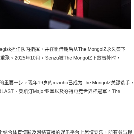
agisk担任队内指挥，并在租借期后从The MongolZ永久签下
重聚。2025年10月，Senzu被The MongolZ下放替补时，
重要一步。现年19岁的mzinho已成为The MongolZ关键选手
AST、奥斯汀Major亚军以及夺得电竞世界杯冠军。The
个结合体育博彩及网络直播的娱乐平台上尽情耍乐，所有参与现