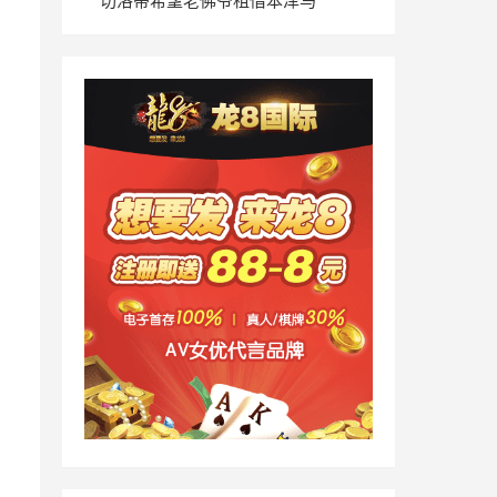
切洛蒂希望老佛爷租借本泽马