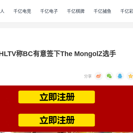
人
千亿电竞
千亿电子
千亿棋牌
千亿捕鱼
千亿
V称BC有意签下The MongolZ选手