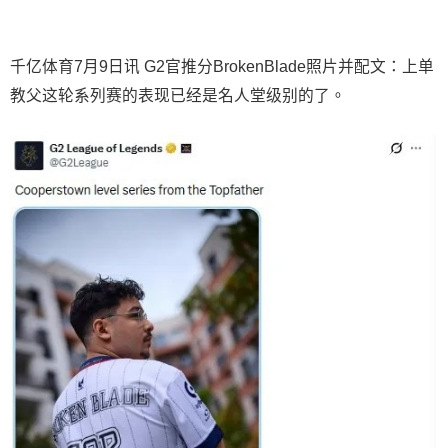
千亿体育7月9日讯 G2官推分BrokenBlade照片并配文：上单
教父这轮系列赛的表现已经是名人堂级别的了。