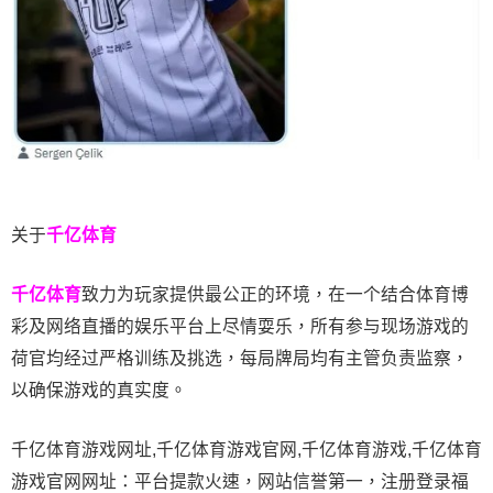
关于
千亿体育
千亿体育
致力为玩家提供最公正的环境，在一个结合体育博
彩及网络直播的娱乐平台上尽情耍乐，所有参与现场游戏的
荷官均经过严格训练及挑选，每局牌局均有主管负责监察，
以确保游戏的真实度。
千亿体育游戏网址,千亿体育游戏官网,千亿体育游戏,千亿体育
游戏官网网址：平台提款火速，网站信誉第一，注册登录福